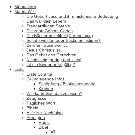
Mannakorn
MannaWiki
Die Geburt Jesu und ihre historische Bedeutung
Das war dein Leben!
Standardlügen Satan's
Die zehn Gebote Gottes
Die Bücher der Bibel (Chronologie)
Schafe weiden oder Böcke belustigen?
Berufen, auserwählt ...
Jesus Christus ist ...
Das Gebet des Gerechten
Nichts sein, gering und klein!
Ist die Kindertaufe gültig?
Links
Erste Schritte
Grundlegende Infos
Schöpfung / Evolutionstheorie
Kirchen
Wie kann Gott das zulassen?
Zeugnisse
Tägliches Wort
Bibeln
Hilfe zur Nachfolge
Predigten
Radio
Bibel
AT