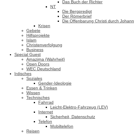
Das Buch der Richter
NT
Die Bergpredigt
Der Römerbrief
Die Offenbarung Christi durch Johan
Krisen
Gebete
Hilfsprojekte
Islam
Christenverfolgung
Business
Special Guest
Amazima {Wahrheit}
Open Doors
WEC Deutschland
Irdisches
Soziales
Gender-Ideologie
Essen & Trinken
Wissen
Technisches
Fahrrad
Leicht-Elektro-Fahrzeug (LEV)
Internet
Sicherheit, Datenschutz
Telefon
Mobiltelefon
Reisen